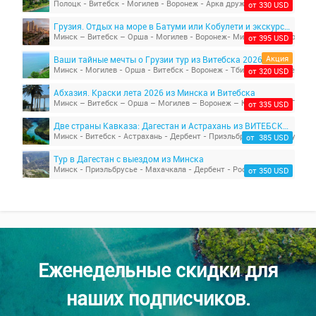
от 330 USD
Грузия. Отдых на море в Батуми или Кобулети и экскурсии
от 395 USD
Акция
Ваши тайные мечты о Грузии тур из Витебска 2026
от 320 USD
Абхазия. Краски лета 2026 из Минска и Витебска
от 335 USD
Две страны Кавказа: Дагестан и Астрахань из ВИТЕБСКА, Орша, Могилева, Минск
Минск - Витебск - Астрахань - Дербент - Приэльбрусье и Эльбрус - В
от 385 USD
Тур в Дагестан с выездом из Минска
Минск - Приэльбрусье - Махачкала - Дербент - Ростов-на-Дону - Ми
от 350 USD
Еженедельные скидки для
наших подписчиков.