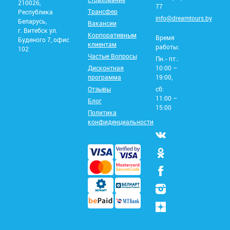
210026,
77
Трансфер
Республика
info@dreamtours.by
Беларусь,
Вакансии
г. Витебск ул.
Корпоративным
Время
Буденого 7, офис
клиентам
работы:
102
Частые Вопросы
Пн.- пт.:
Дисконтная
10:00 –
программа
19:00,
Отзывы
сб:
11:00 –
Блог
15:00
Политика
конфиденциальности