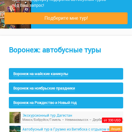
под Ваш запрос!
Подберите мне тур!
Воронеж: автобусные туры
Воронеж на майские каникулы
Воронеж на ноябрьские праздники
Воронеж на Рождество и Новый год
Экскурсионный тур Дагестан
от 330 USD
Акция
Автобусный тур в Грузию из Витебска с отдыхом в Кобулети