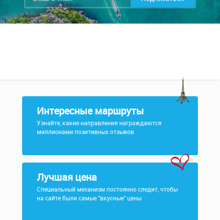
Интересные маршруты
Узнайте, какие направления награждаются
миллионами позитивных отзывов
Лучшая цена
Специальный механизм постоянно следит, чтобы
на сайте были самые "вкусные" цены