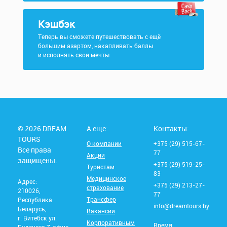
Кэшбэк
Теперь вы сможете путешествовать с ещё
большим азартом, накапливать баллы
и исполнять свои мечты.
© 2026 DREAM
А еще:
Контакты:
TOURS
О компании
+375 (29) 515-67-
Все права
77
Акции
защищены.
+375 (29) 519-25-
Туристам
83
Медицинское
Адрес:
+375 (29) 213-27-
страхование
210026,
77
Трансфер
Республика
info@dreamtours.by
Беларусь,
Вакансии
г. Витебск ул.
Корпоративным
Время
Буденого 7, офис