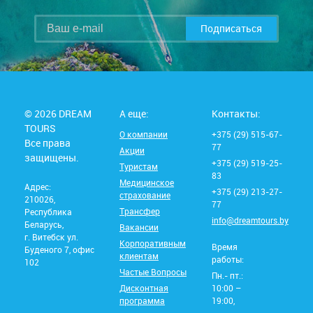
Подписаться
© 2026 DREAM
А еще:
Контакты:
TOURS
О компании
+375 (29) 515-67-
Все права
77
Акции
защищены.
+375 (29) 519-25-
Туристам
83
Медицинское
Адрес:
+375 (29) 213-27-
страхование
210026,
77
Трансфер
Республика
info@dreamtours.by
Беларусь,
Вакансии
г. Витебск ул.
Корпоративным
Время
Буденого 7, офис
клиентам
работы:
102
Частые Вопросы
Пн.- пт.:
Дисконтная
10:00 –
программа
19:00,