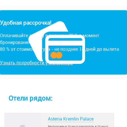
Удобная рассрочка!
Оплачивайте заявку в размере 20 % в момент
бронирования.
80 % от стоимости тура - не позднее 14 дней до вылета
Узнать подробности у менеджера
Отели рядом:
Asteria Kremlin Palace
Расположен в 20 км от аэропорта, в 20 км от