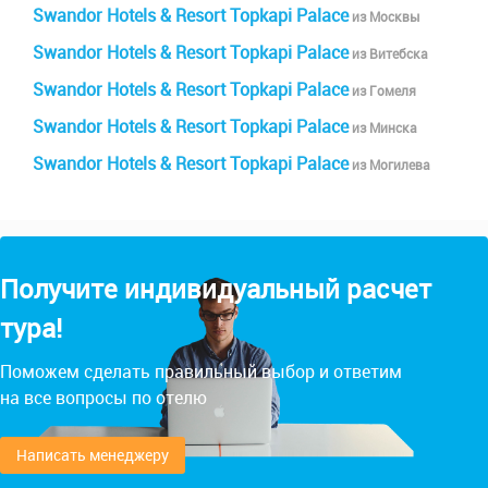
Swandor Hotels & Resort Topkapi Palace
из Москвы
Swandor Hotels & Resort Topkapi Palace
из Витебска
Swandor Hotels & Resort Topkapi Palace
из Гомеля
Swandor Hotels & Resort Topkapi Palace
из Минска
Swandor Hotels & Resort Topkapi Palace
из Могилева
Получите индивидуальный расчет
тура!
Поможем сделать правильный выбор и ответим
на все вопросы по отелю
Написать менеджеру