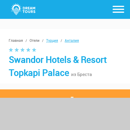
Главная
/
Отели
/
Турция
/
Анталия
Swandor Hotels & Resort
Topkapi Palace
из Бреста
с 17 августа, от 7 ночей