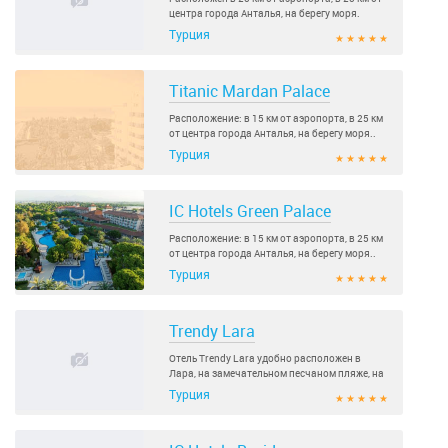
центра города Анталья, на берегу моря.
Отель: Построен в 2003 году, общая площадь
Турция
★ ★ ★ ★ ★
75 000 м2..
Titanic Mardan Palace
Расположение: в 15 км от аэропорта, в 25 км
от центра города Анталья, на берегу моря..
Турция
★ ★ ★ ★ ★
IC Hotels Green Palace
Расположение: в 15 км от аэропорта, в 25 км
от центра города Анталья, на берегу моря..
Турция
★ ★ ★ ★ ★
Trendy Lara
Отель Trendy Lara удобно расположен в
Лара, на замечательном песчаном пляже, на
берегу реки, впадающей в море, в окружении
Турция
★ ★ ★ ★ ★
зеленой растительности, в 25 км езды от
центра города Анталия и в 15 км от
аэропорта Анталия. Собственный песчаный