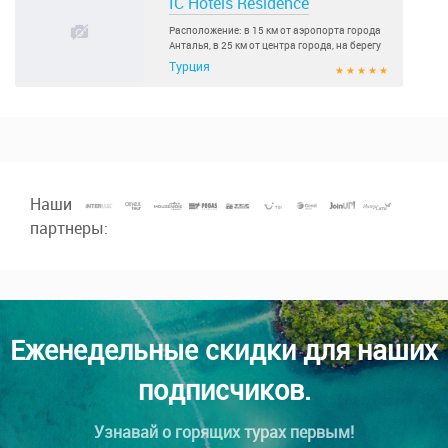
IC Hotels Residence
пляж, награжденный Голубым флагом..
Расположение: в 15 км от аэропорта города
Анталья, в 25 км от центра города, на берегу
моря..
Турция
★ ★ ★ ★ ★
Наши
партнеры:
Еженедельные скидки для наших
подписчиков.
Узнавай о горящих турах первым!