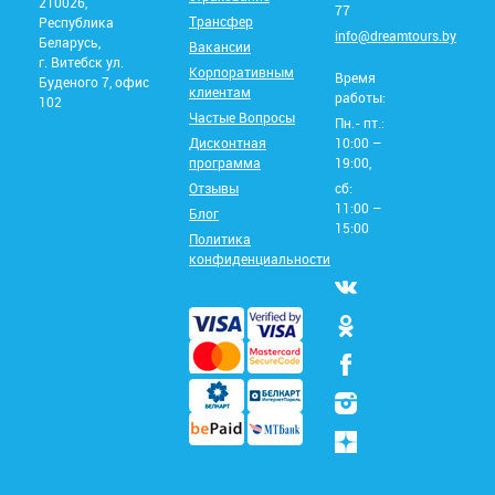
210026,
77
Трансфер
Республика
info@dreamtours.by
Беларусь,
Вакансии
г. Витебск ул.
Корпоративным
Время
Буденого 7, офис
клиентам
работы:
102
Частые Вопросы
Пн.- пт.:
Дисконтная
10:00 –
программа
19:00,
Отзывы
сб:
11:00 –
Блог
15:00
Политика
конфиденциальности