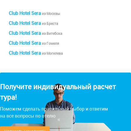
Club Hotel Sera
из Москвы
Club Hotel Sera
из Бреста
Club Hotel Sera
из Витебска
Club Hotel Sera
из Гомеля
Club Hotel Sera
из Могилева
Получите индивидуальный расчет
тура!
Поможем сделать правильный выбор и ответим
на все вопросы по отелю