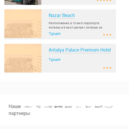
★ ★ ★ ★ ★
Nazar Beach
Расположение: в 10 км от аэропорта
Антальи, в 9 км от центра г.Анталья, на
высоком берегу моря..
Турция
★ ★ ★
Antalya Palace Premium Hotel
Турция
★ ★ ★
Наши
партнеры: