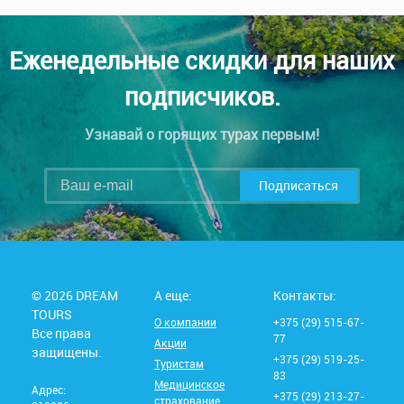
Еженедельные скидки для наших
подписчиков.
Узнавай о горящих турах первым!
Подписаться
© 2026 DREAM
А еще:
Контакты:
TOURS
О компании
+375 (29) 515-67-
Все права
77
Акции
защищены.
+375 (29) 519-25-
Туристам
83
Медицинское
Адрес:
+375 (29) 213-27-
страхование