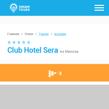
Главная
/
Отели
/
Турция
/
Анталия
Club Hotel Sera
из Минска
с 17 августа, от 7 ночей