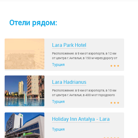
Отели рядом:
Lara Park Hotel
Расположение: в 9 км от аэропорта, в 12 км
от центра г.Анталья, в 150 м через дорогу от
городского пляжа..
Турция
★ ★ ★
Lara Hadrianus
Расположение: в 9 км от аэропорта, в 10 км
от центра г.Анталья, в 400 м от городского
пляжа и в 2..
Турция
★ ★ ★
Holiday Inn Antalya - Lara
Турция