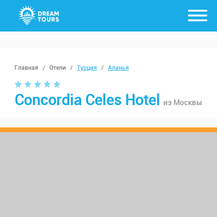
Главная
/
Отели
/
Турция
/
Аланья
Concordia Celes Hotel
из Москвы
с 17 августа, от 7 ночей