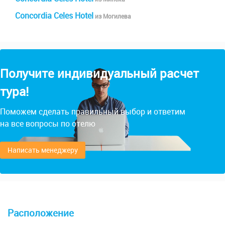
Concordia Celes Hotel
из Могилева
Получите индивидуальный расчет
тура!
Поможем сделать правильный выбор и ответим
на все вопросы по отелю
Написать менеджеру
Расположение