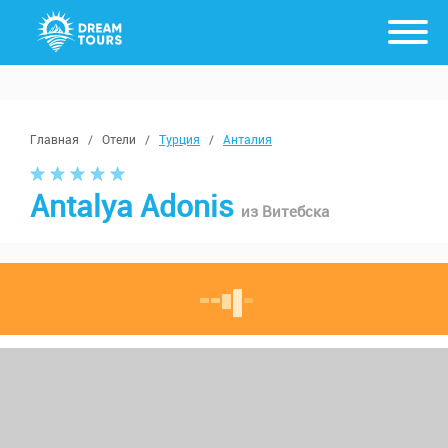
Главная
/
Отели
/
Турция
/
Анталия
Antalya Adonis
из Витебска
с 17 августа, от 7 ночей