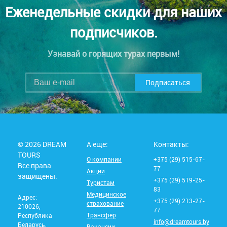
Еженедельные скидки для наших
подписчиков.
Узнавай о горящих турах первым!
Подписаться
© 2026 DREAM
А еще:
Контакты:
TOURS
О компании
+375 (29) 515-67-
Все права
77
Акции
защищены.
+375 (29) 519-25-
Туристам
83
Медицинское
Адрес:
+375 (29) 213-27-
страхование
210026,
77
Трансфер
Республика
info@dreamtours.by
Беларусь,
Вакансии