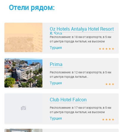
Отели рядом:
Oz Hotels Antalya Hotel Resort
& Spa
Расположение: в 18 км от аэропорта, в 5 км
от центра города Анталья, на высоком
берегу моря..
Турция
★ ★ ★ ★ ★
Prima
Расположение: в 12 км от аэропорта, в 5 км
от центра города Анталья..
Турция
★ ★ ★
Club Hotel Falcon
Расположение: в 17 км от аэропорта, в 5 км
от центра города Анталья, на высоком
берегу моря..
Турция
★ ★ ★ ★