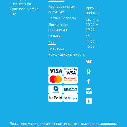
г. Витебск ул.
Корпоративным
Время
Буденого 7, офис
клиентам
работы:
102
Частые Вопросы
Пн.- пт.:
Дисконтная
10:00 –
программа
19:00,
Отзывы
сб:
11:00 –
Блог
15:00
Политика
конфиденциальности
Вся информация, размещённая на сайте, носит информационный