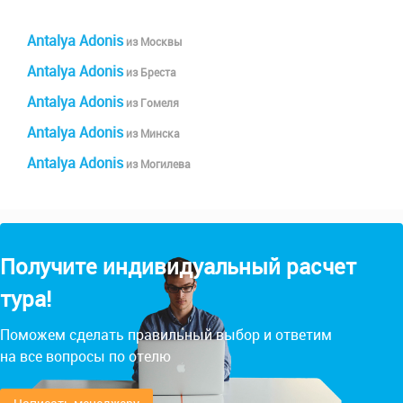
Antalya Adonis
из Москвы
Antalya Adonis
из Бреста
Antalya Adonis
из Гомеля
Antalya Adonis
из Минска
Antalya Adonis
из Могилева
Получите индивидуальный расчет
тура!
Поможем сделать правильный выбор и ответим
на все вопросы по отелю