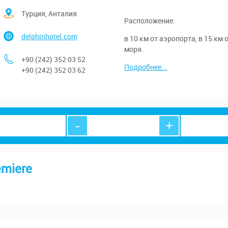
Турция, Анталия
Расположение:
delphinhotel.com
в 10 км от аэропорта, в 15 км 
моря.
+90 (242) 352 03 52
Подробнее...
+90 (242) 352 03 62
-
+
emiere