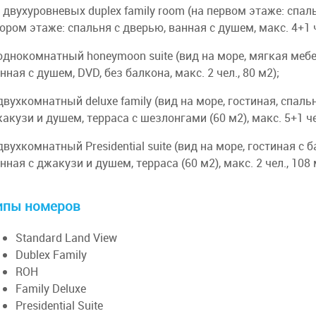
 двухуровневых duplex family room (на первом этаже: спал
ором этаже: спальня с дверью, ванная с душем, макс. 4+1 че
однокомнатный honeymoon suite (вид на море, мягкая мебел
нная с душем, DVD, без балкона, макс. 2 чел., 80 м2);
двухкомнатный deluxe family (вид на море, гостиная, спальн
акузи и душем, терраса с шезлонгами (60 м2), макс. 5+1 чел
двухкомнатный Presidential suite (вид на море, гостиная с б
нная с джакузи и душем, терраса (60 м2), макс. 2 чел., 108 
ипы номеров
Standard Land View
Dublex Family
ROH
Family Deluxe
Presidential Suite