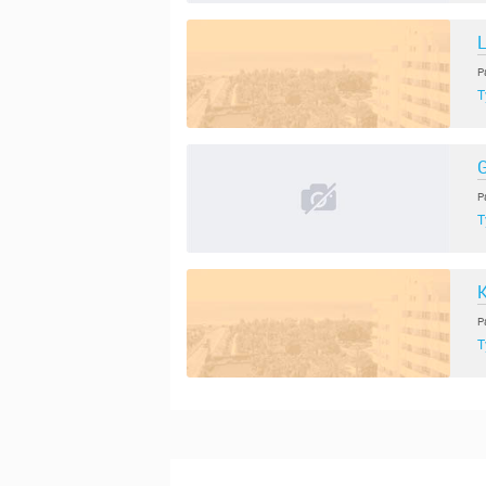
L
Р
Т
G
Р
Т
K
Р
Т