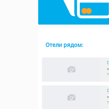
Отели рядом:
D
Р
Т
D
Р
Т