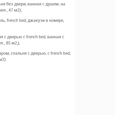
ьня без двери, ванная с душем; на
л., 47 м2);
ь, french bed, джакузи в номере,
я с дверью с french bed, ванная с
., 85 м2,);
аром, спальня с дверью, c french bed,
м2).