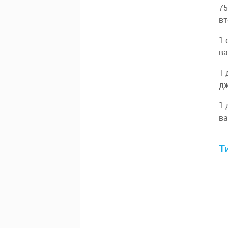
75
вт
1 
ва
1 
дж
1 
ва
Т