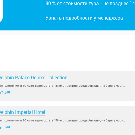
80 % от стоимости тура - не позднее 1
Узнать подробности у менеджера
elphin Palace Deluxe Collection
асположение: в 10 км от аэропорта, в 15 км от центра города Анталья, на берегу моря..
урция
elphin Imperial Hotel
асположение: в 10 км от аэропорта, в 15 км от центра города Анталья, на берегу моря..
урция