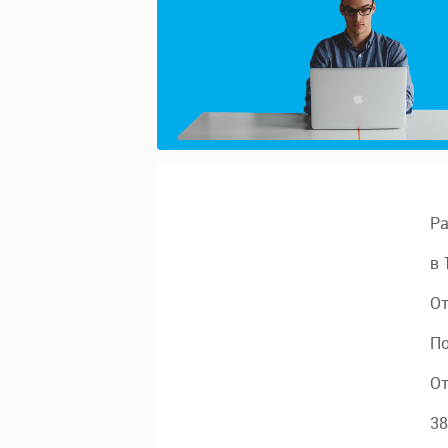
Ра
в 
От
По
От
38