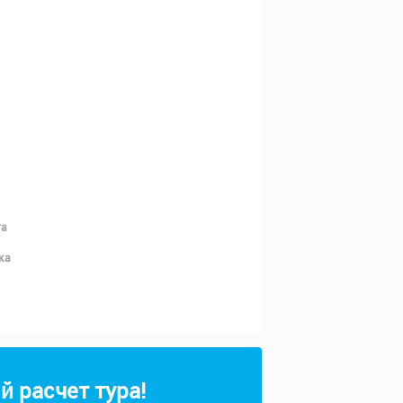
та
ка
 расчет тура!