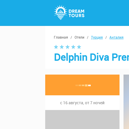
Главная
/
Отели
/
Турция
/
Анталия
Delphin Diva Pr
с 16 августа, от 7 ночей