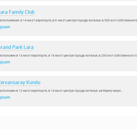
ara Family Club
асположение: в 14 км от аэропорта, в 9 км от центра города Анталья, в 330 м от собственного
урция
rand Park Lara
асположен в 14 км от аэропорта, в 16 км от центра города Анталья, в 200 м от собственного п
урция
ervansaray Kundu
асположен в 12 км от аэропорта, в 14 км от центра города Анталья, на берегу моря...
урция