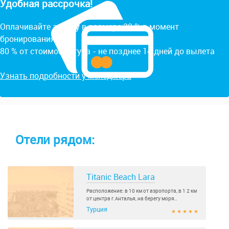
Удобная рассрочка!
Оплачивайте заявку в размере 20 % в момент
бронирования.
80 % от стоимости тура - не позднее 14 дней до вылета
Узнать подробности у менеджера
Отели рядом:
Titanic Beach Lara
Расположение: в 10 км от аэропорта, в 1 2 км
от центра г.Анталья, на берегу моря..
Турция
★ ★ ★ ★ ★