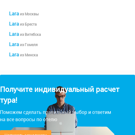
Lara
из Москвы
Lara
из Бреста
Lara
из Витебска
Lara
из Гомеля
Lara
из Минска
Получите индивидуальный расчет
тура!
Поможем сделать правильный выбор и ответим
на все вопросы по отелю