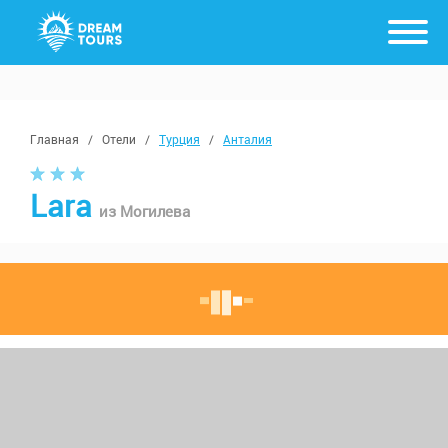
Главная
/
Отели
/
Турция
/
Анталия
Lara
из Могилева
с 19 августа, от 7 ночей