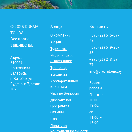
© 2026 DREAM
А еще:
Контакты:
TOURS
О компании
+375 (29) 515-67-
Все права
77
Акции
защищены.
+375 (29) 519-25-
Туристам
83
Медицинское
Адрес:
+375 (29) 213-27-
страхование
210026,
77
Трансфер
Республика
info@dreamtours.by
Беларусь,
Вакансии
г. Витебск ул.
Корпоративным
Время
Буденого 7, офис
клиентам
работы:
102
Частые Вопросы
Пн.- пт.:
Дисконтная
10:00 –
программа
19:00,
Отзывы
сб:
11:00 –
Блог
15:00
Политика
конфиденциальности