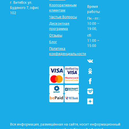
г. Витебск ул.
Корпоративным
Время
Буденого 7, офис
клиентам
работы:
102
Частые Вопросы
Пн.- пт.:
Дисконтная
10:00 –
программа
19:00,
Отзывы
сб:
11:00 –
Блог
15:00
Политика
конфиденциальности
Вся информация, размещённая на сайте, носит информационный