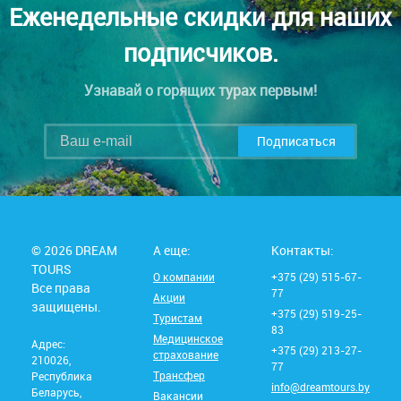
Еженедельные скидки для наших
подписчиков.
Узнавай о горящих турах первым!
Подписаться
© 2026 DREAM
А еще:
Контакты:
TOURS
О компании
+375 (29) 515-67-
Все права
77
Акции
защищены.
+375 (29) 519-25-
Туристам
83
Медицинское
Адрес:
+375 (29) 213-27-
страхование
210026,
77
Трансфер
Республика
info@dreamtours.by
Беларусь,
Вакансии