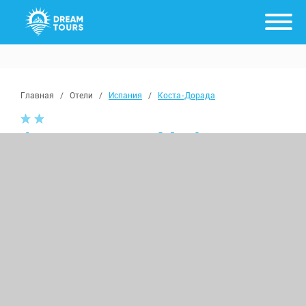
Главная
/
Отели
/
Испания
/
Коста-Дорада
Apartamentos Marina
из Москвы
с 17 августа, от 7 ночей