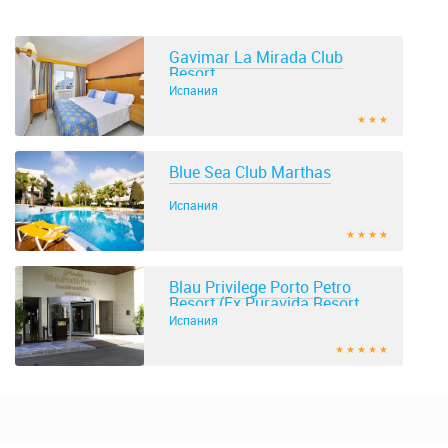
Gavimar La Mirada Club
Resort
Испания
★ ★ ★
Blue Sea Club Marthas
Испания
★ ★ ★ ★
Blau Privilege Porto Petro
Resort (Ex Puravida Resort
Blau Porto
Испания
★ ★ ★ ★ ★