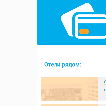
Отели рядом:
C
Г