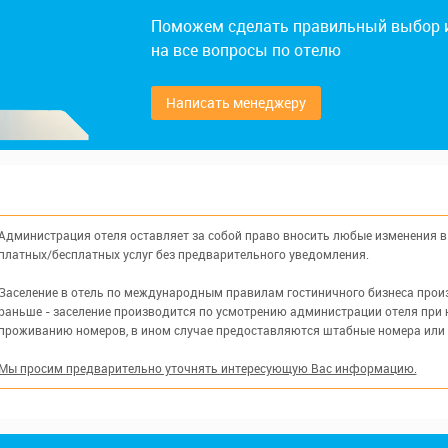
Поможем сделать правильный выбор 
на все вопросы по отелю
Написать менеджеру
Администрация отеля оставляет за собой право вносить любые изменения в 
платных/бесплатных услуг без предварительного уведомления.
Заселение в отель по международным правилам гостиничного бизнеса произв
раньше - заселение производится по усмотрению администрации отеля при 
проживанию номеров, в ином случае предоставляются штабные номера или
Мы просим предварительно уточнять интересующую Вас информацию.