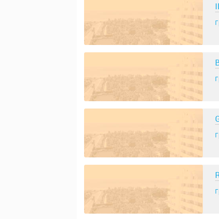
I
Г
B
Г
G
Г
R
Г