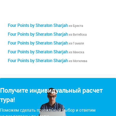
Four Points by Sheraton Sharjah
из Бреста
Four Points by Sheraton Sharjah
из Витебска
Four Points by Sheraton Sharjah
из Гомеля
Four Points by Sheraton Sharjah
из Минска
Four Points by Sheraton Sharjah
из Могилева
Получите индивидуальный расчет
тура!
Поможем сделать правильный выбор и ответим