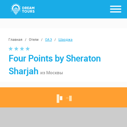
Главная
/
Отели
/
ОАЭ
/
Шарджа
Four Points by Sheraton
Sharjah
из Москвы
с 17 августа, от 7 ночей