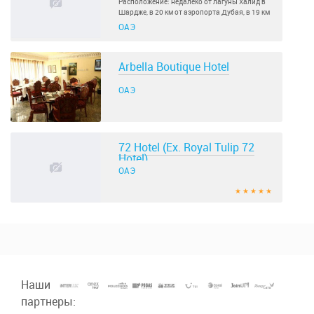
Расположение: недалеко от лагуны Халид в
Шардже, в 20 км от аэропорта Дубая, в 19 км
от аэропорта Шарджи.Отель:
ОАЭ
ПРИНАДЛЕЖИТ СЕТИ ОТЕЛЕЙ SHARJAH
NATIONAL HOTELSОткрыт в 1979 году,
последний ремонт прошел в 2008 году..
Arbella Boutique Hotel
ОАЭ
72 Hotel (Ex. Royal Tulip 72
Hotel)
ОАЭ
★ ★ ★ ★ ★
Наши
партнеры: