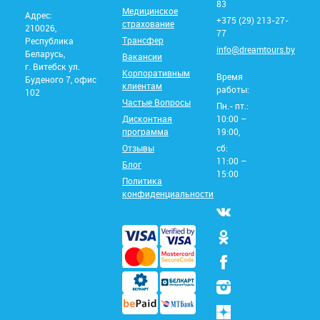
83
Медицинское
Адрес:
+375 (29) 213-27-
страхование
210026,
77
Трансфер
Республика
info@dreamtours.by
Беларусь,
Вакансии
г. Витебск ул.
Корпоративным
Время
Буденого 7, офис
клиентам
работы:
102
Частые Вопросы
Пн.- пт.:
Дисконтная
10:00 –
программа
19:00,
Отзывы
сб:
11:00 –
Блог
15:00
Политика
конфиденциальности