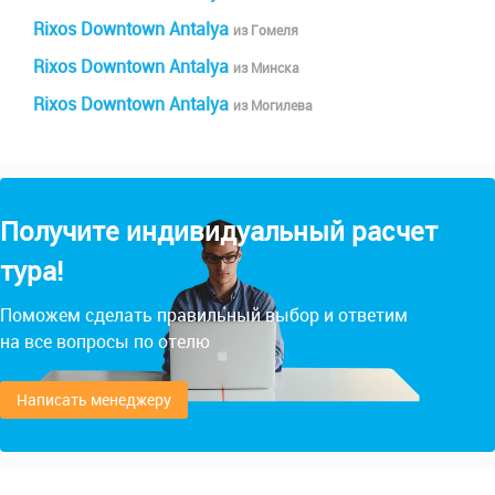
Rixos Downtown Antalya
из Гомеля
Rixos Downtown Antalya
из Минска
Rixos Downtown Antalya
из Могилева
Получите индивидуальный расчет
тура!
Поможем сделать правильный выбор и ответим
на все вопросы по отелю
Написать менеджеру