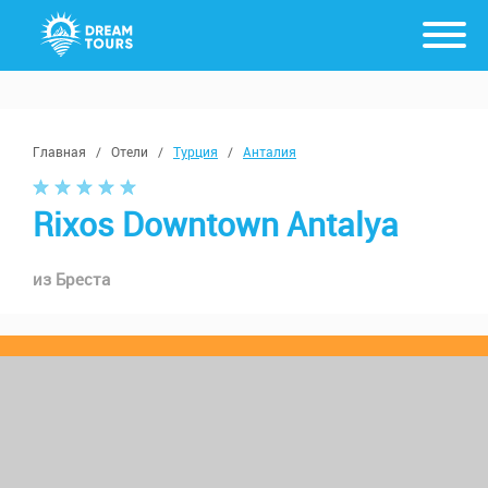
Главная
/
Отели
/
Турция
/
Анталия
Rixos Downtown Antalya
из Бреста
2 взрослых
с 16 августа, от 7 ночей