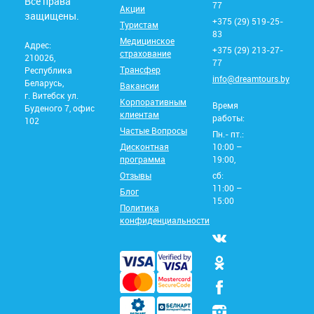
Все права
77
Акции
защищены.
+375 (29) 519-25-
Туристам
83
Медицинское
Адрес:
+375 (29) 213-27-
страхование
210026,
77
Трансфер
Республика
info@dreamtours.by
Беларусь,
Вакансии
г. Витебск ул.
Корпоративным
Время
Буденого 7, офис
клиентам
работы:
102
Частые Вопросы
Пн.- пт.:
Дисконтная
10:00 –
программа
19:00,
Отзывы
сб:
11:00 –
Блог
15:00
Политика
конфиденциальности