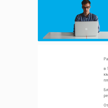
Ра
в 
км
пл
Бл
ре
От