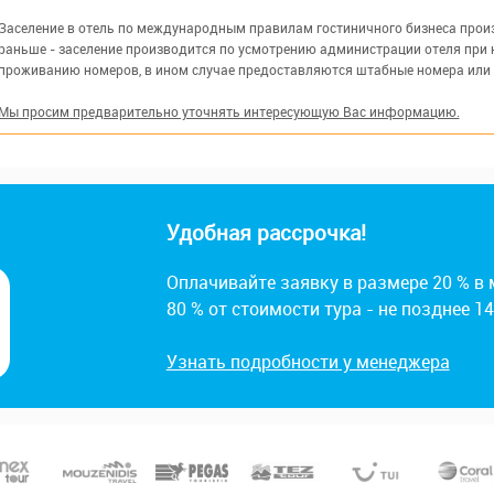
Заселение в отель по международным правилам гостиничного бизнеса произв
раньше - заселение производится по усмотрению администрации отеля при 
проживанию номеров, в ином случае предоставляются штабные номера или
Мы просим предварительно уточнять интересующую Вас информацию.
Удобная рассрочка!
Оплачивайте заявку в размере 20 % в
80 % от стоимости тура - не позднее 1
Узнать подробности у менеджера