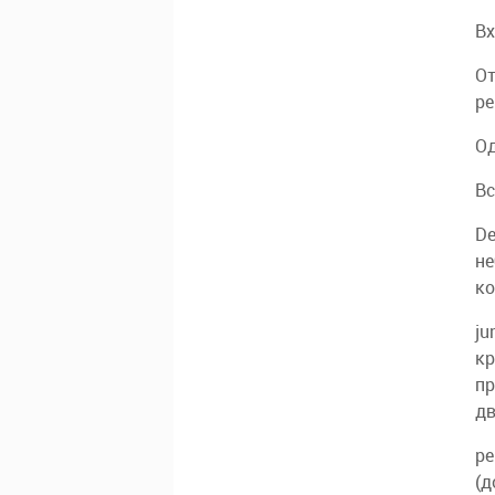
Вх
От
ре
Од
Вс
De
не
ко
ju
кр
пр
дв
pe
(д