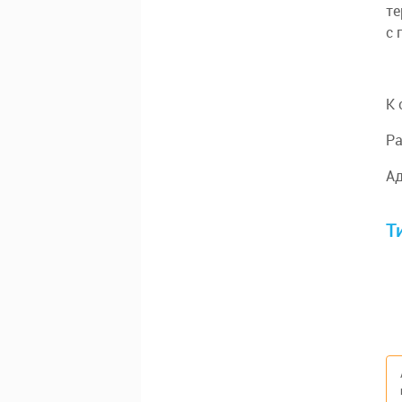
те
с 
К 
Ра
Ад
Т