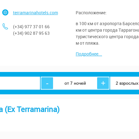
terramarinahotels.com
Расположение:
в 100 км от аэропорта Барсело
(+34) 977 37 01 66
км от центра города Таррагона,
(+34) 902 87 95 63
туристического центра города 
м от пляжа.
Подробнее...
-
+
 (Ex Terramarina)