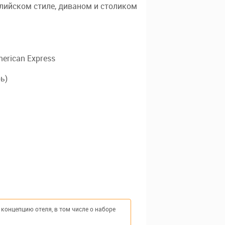
лийском стиле, диваном и столиком
erican Express
рь)
концепцию отеля, в том числе о наборе