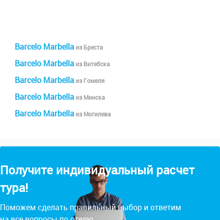
Barcelo Marbella
из Бреста
Barcelo Marbella
из Витебска
Barcelo Marbella
из Гомеля
Barcelo Marbella
из Минска
Barcelo Marbella
из Могилева
Получите индивидуальный расчет
тура!
Поможем сделать правильный выбор и ответим
на все вопросы по отелю