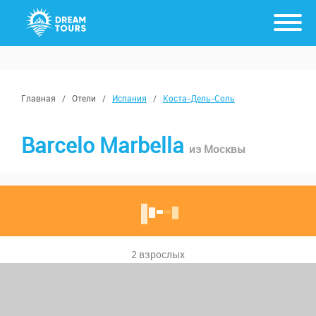
Главная
/
Отели
/
Испания
/
Коста-Дель-Соль
Barcelo Marbella
из Москвы
2 взрослых
с 17 августа, от 7 ночей