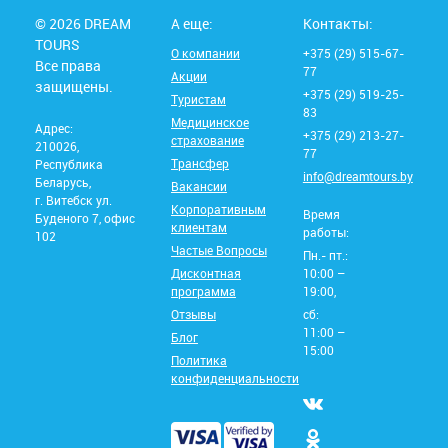
© 2026 DREAM
А еще:
Контакты:
TOURS
О компании
+375 (29) 515-67-
Все права
77
Акции
защищены.
+375 (29) 519-25-
Туристам
83
Медицинское
Адрес:
+375 (29) 213-27-
страхование
210026,
77
Трансфер
Республика
info@dreamtours.by
Беларусь,
Вакансии
г. Витебск ул.
Корпоративным
Время
Буденого 7, офис
клиентам
работы:
102
Частые Вопросы
Пн.- пт.:
Дисконтная
10:00 –
программа
19:00,
Отзывы
сб:
11:00 –
Блог
15:00
Политика
конфиденциальности