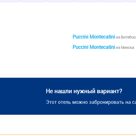
Puccini Montecatini
из Витебск
Puccini Montecatini
из Минска
Не нашли нужный вариант?
Этот отель можно забронировать на с