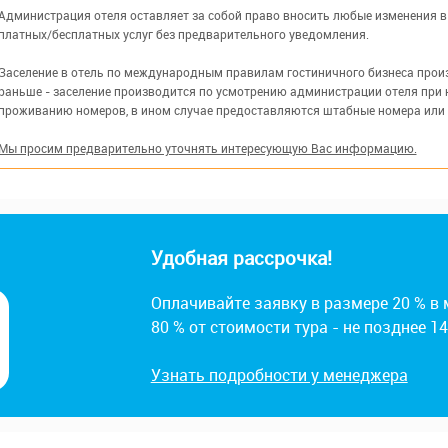
Администрация отеля оставляет за собой право вносить любые изменения в 
платных/бесплатных услуг без предварительного уведомления.
Заселение в отель по международным правилам гостиничного бизнеса произв
раньше - заселение производится по усмотрению администрации отеля при 
проживанию номеров, в ином случае предоставляются штабные номера или
Мы просим предварительно уточнять интересующую Вас информацию.
Удобная рассрочка!
Оплачивайте заявку в размере 20 % в
80 % от стоимости тура - не позднее 1
Узнать подробности у менеджера