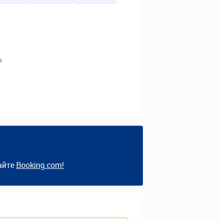
а
айте
Booking.com!