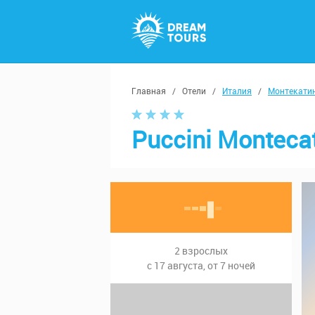
Главная
/
Отели
/
Италия
/
Монтекати
Puccini Monteca
2 взрослых
с 17 августа, от 7 ночей