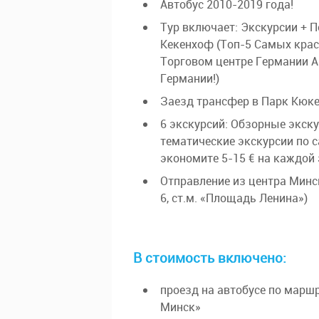
Переезд в Торговый центр А10
Автобус 2010-2019 года!
по Амстердаму (ВКЛЮЧЕНО В 
центров Германии!) (по возм
площадь, цветочный рынок, 
Тур включает: Экскурсии + 
Королевский дворец, Старая 
Кекенхоф (Топ-5 Самых крас
Шоппинг в крупнейшем Торгов
Торговом центре Германии А
скидки 30-70%. Ночлег в оте
Дополнительная экскурсия «П
Германии!)
Амстердама» (по желанию за д
Заезд трансфер в Парк Кюке
фотографии получаются имен
опоясали город и навсегда об
6 экскурсий: Обзорные экску
Венеция».
тематические экскурсии по 
экономите 5-15 € на каждой
Свободное время.
Отправление из центра Минс
Возможность увидеть велико
6, ст.м. «Площадь Ленина»)
достопримечательностей гор
города в Европе. В этот вече
квартал «Красных фонарей». 
В стоимость включено:
привлекают множество туристо
тайной!
проезд на автобусе по марш
Минск»
Ночлег в отеле (ВКЛЮЧЕНО).