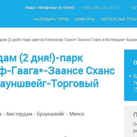
Наши телефоны (и Viber):
+375 (29) 213-27-77
+37
КАЛЕНДАРЬ ТУРОВ
АВИАТУРЫ
АВТОБУСНЫЕ ТУРЫ
дам (2 дня!)-парк цветов Кекенхоф-Гаага*-Заансе Сханс и Волендам*-Брау
ам (2 дня!)-парк
ф-Гаага*-Заансе Сханс
Д
рауншвейг-Торговый
т
1
а - Амстердам - Брауншвейг - Минск
П
О
р