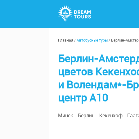
Главная
/
Автобусные туры
/
Берлин-Амстер
Берлин-Амстерд
цветов Кекенхо
и Волендам*-Б
центр А10
Минск - Берлин - Кекенхоф - Гааг