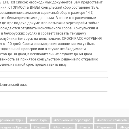
АТЕЛЬНО! Список необходимых документов Вам предоставит
ния. СТОИМОСТЬ ВИЗЫ Консульский сбор составляет 35 €.
е заявление взимается сервисный сбор в размере 14 €,
те с биометрическими данными. В связи с ограниченным
м центре подача документов возможна через прайм-тайм с
вобождаются от уплаты консульского сбора. Консульский и
 в белорусских рублях и соответствовать текущему
Республики Беларусь на день подачи. СРОКИ РАССМОТРЕНИЯ
т от 10 дней. Сроки рассмотрения заявления могут быть
 тщательной проверки или в случае необходимости
ов до 30 дней, в исключительных случаях до 60 дней.
твенность за принятое консульством решение по открытию
ение, на какой срок предоставить визу.
 Шенгенской визы
урсионные туры
шоп-туры
без ночных переездов
майские каникулы
ыездом из Бреста
Берлин
Амстердам
Гаага
Германия
Нид