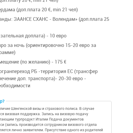
оп.плату 20 €, min 21 чел)
дама (доп.плата 20 €, min 21 чел)
нды: ЗААНСЕ СХАНС - Волендам» (доп.плата 25
зательная доплата) - 10 евро
вро за ночь (ориентировочно 15-20 евро за
грамме)
мещение (по желанию) - 175 €
гранпереход РБ -территория ЕС (трансфер
ечение доп. транспорта)- 20-30 евро -
еобходимости
ур?
личие Шенгенской визы и страхового полиса. В случае
тся визовая поддержка. Запись на визовую подачу
етающим турпродукт Италии Подача документов
си (запись производится сотрудником визового отдела
яется лично заявителем. Присутствие одного из родителей