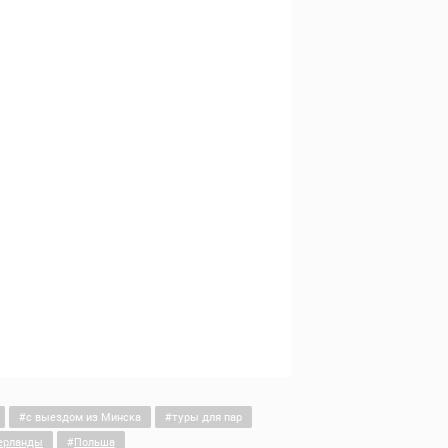
c выездом из Минска
туры для пар
ерланды
Польша