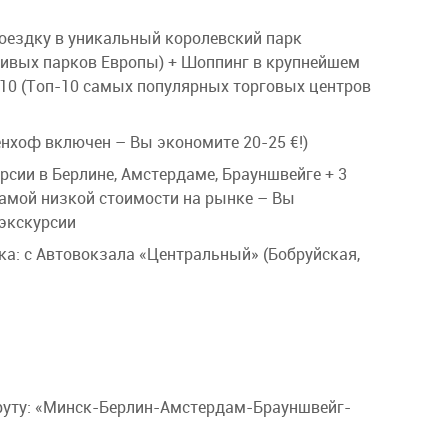
 /Mall of Berlin (Топ-10 Лучших торговых
ПАКЕТ): Дом Рембрандта, Монетная
ожности)
Монастырь Бегиенхоф, Площадь Дам и
Поездку в уникальный королевский парк
церковь и др.
ивых парков Европы) + Шоппинг в крупнейшем
ом центре Германии, где в течение года
10 (Топ-10 самых популярных торговых центров
ле (ВКЛЮЧЕНО).
рогулка на катере по речкам
оп. плату 20 €, min 15 чел). Лучшие
нхоф включен – Вы экономите 20-25 €!)
но с каналов, которые словно кольца
ручили его с названием «северная
рсии в Берлине, Амстердаме, Брауншвейге + 3
самой низкой стоимости на рынке – Вы
 экскурсии
ка: с Автовокзала «Центральный» (Бобруйская,
лепную вечернюю подсветку
ода и нравы самого раскрепощенного
р у вас также будет возможность посетить
Его открытость, яркость, раскрепощенность
в. А то, что скрыто, пусть останется
руту: «Минск-Берлин-Амстердам-Брауншвейг-