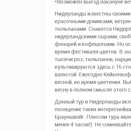
*Возможен выезд накануне веч
Нидерланды известны своими 
красочными домиками, ветрян
тюльпанами. Славятся Нидер
нидерландскими сырами, своб
фонарей и кофешопами. Но ос
время фестиваля цветов. В з
тысячи роз, тюльпанов, нарци
культивируются здесь с 16 ст
валютой. Ежегодно Кейкенхоф
весной, во время цветения. Вы
весну в полном смысле этого с
Данный тур в Нидерланды вклю
посещение таких интереснейши
Брауншвейг. Плюсом тура явля
менее 4 часов!). Не сомневайт