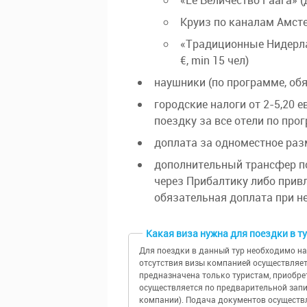
«Ее Величество Гаага» (д
Круиз по каналам Амстер
«Традиционные Нидерла
€, min 15 чел)
наушники (по программе, обя
городские налоги от 2-5,20 е
поездку за все отели по про
доплата за одноместное раз
дополнительный трансфер по
через Прибалтику либо привл
обязательная доплата при н
Какая виза нужна для поездки в т
Для поездки в данный тур необходимо на
отсутствия визы компанией осуществляе
предназначена только туристам, приобр
осуществляется по предварительной запи
компании). Подача документов осуществл