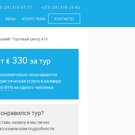
5 (29) 515-67-77
+375 (29) 519-25-83
ВИЗЫ
АГЕНТСТВАМ
КОНТАКТЫ
ншвейг-Торговый центр А10
330
от
€
за тур
ополнительно оплачивается
уристическая услуга в размере
50 BYN
на одного человека
онравился тур?
ставь заявку и мы лично
асскажем вам подробности