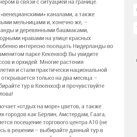
ером в связи с ситуацией на границе.
«венецианскими» каналами, а также
ыми мельницами и, конечно же, –
ланды и деревянными башмаками,
одными нравами на улице красных
обенно интересно посещать Нидерланды во
наменитом парке Кекенхоф Вы увидите
ссов и орхидей. Многие растения
олетия и стали практически национальной
 открывается только на два месяца –
бирайте тур в Кекенхоф и прочувствуйте
лова!
чает «отдых на море» цветов, а также
х городов как Берлин, Амстердам, Гаага,
ется посещение торгового центра А10 (не
есь в решении – выбирайте данный тур в