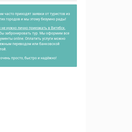
ам часто приходят заявки от туристов из
гих городов и мы этому безумно рады!
 не нужно лично приезжать в Витебск
,
бы забронировать тур. Мы оформим все
ументы online. Оплатить услуги можно
ежным переводом или банковской
той.
 очень просто, быстро и надёжно!