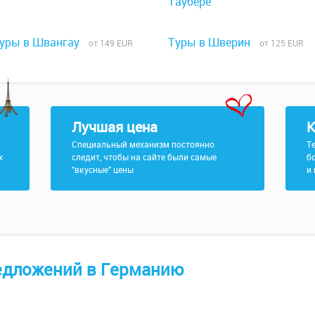
Таубере
уры в Швангау
Туры в Шверин
от 149 EUR
от 125 EUR
Лучшая цена
К
Специальный механизм постоянно
Т
х
следит, чтобы на сайте были самые
б
"вкусные" цены
и
едложений
в Германию