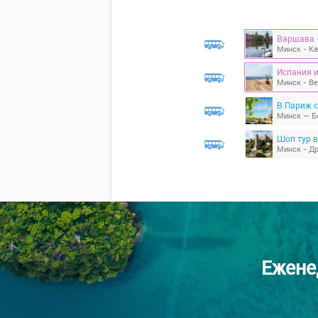
Варшава -
В Париж с
Минск — Б
Минск - Др
Ежене