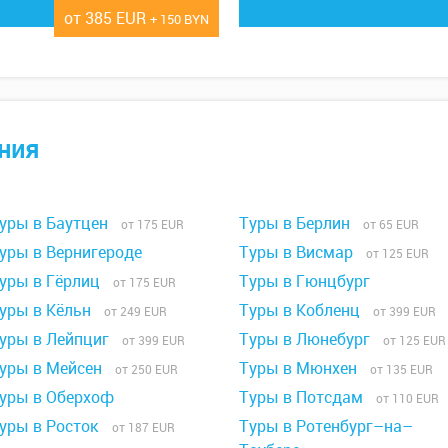
от 385 EUR
+ 150 BYN
ния
уры в Баутцен
Туры в Берлин
от 175 EUR
от 65 EUR
уры в Вернигероде
Туры в Висмар
от 125 EUR
уры в Гёрлиц
Туры в Гюнцбург
от 175 EUR
уры в Кёльн
Туры в Кобленц
от 249 EUR
от 399 EUR
уры в Лейпциг
Туры в Люнебург
от 399 EUR
от 125 EUR
уры в Мейсен
Туры в Мюнхен
от 250 EUR
от 135 EUR
уры в Оберхоф
Туры в Потсдам
от 110 EUR
уры в Росток
Туры в Ротенбург–на–
от 187 EUR