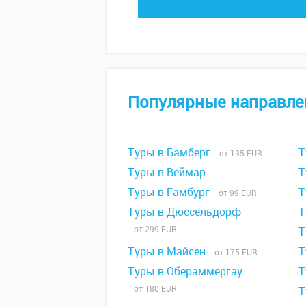
Популярные направле
Туры в Бамберг
Т
от 135 EUR
Туры в Веймар
Т
Туры в Гамбург
Т
от 99 EUR
Туры в Дюссельдорф
Т
от 299 EUR
Т
Туры в Майсен
Т
от 175 EUR
Туры в Обераммергау
Т
от 180 EUR
Т