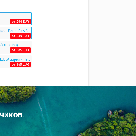
от 264 EUR
Испания из Минска с визовой поддержкой 2026. Отдых на море и экскурсии Венеция, Лион, Вена, Бамберг
от 539 EUR
* (ЮНЕСКО)
от 385 EUR
Шоп тур в Германию и Польшу БЕЗ ночных переездов: Дрезден - Майсен - Саксонская Швейцария* - Баутцен - Вроцлав - Лодзь
от 169 EUR
чиков.