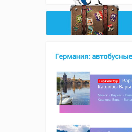
Германия: автобусные
Варш
Горячий тур
Карловы Вары
Минск - Каунас - Вил
Карловы Вары - Виль