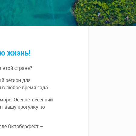
ю жизнь!
 этой стране?
ый регион для
 в любое время года.
море. Осенне-весенний
т вашу прогулку по
исле Октоберфест –