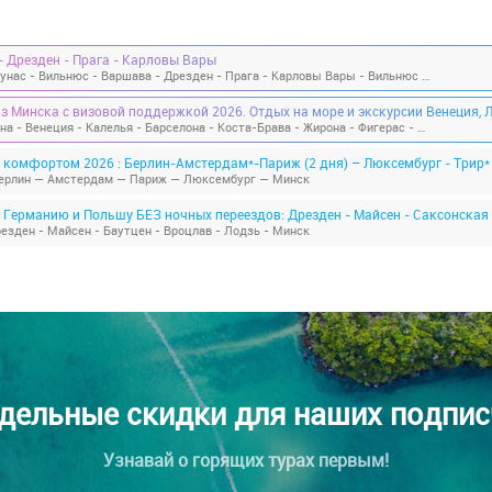
 Дрезден - Прага - Карловы Вары
Минск - Каунас - Вильнюс - Варшава - Дрезден - Прага - Карловы Вары - Вильнюс - Каунас - Минск
Минск - Вена - Венеция - Калелья - Барселона - Коста-Брава - Жирона - Фигерас - Монсеррат - Лион - Бамберг - Минск
 комфортом 2026 : Берлин-Амстердам*-Париж (2 дня) – Люксембург - Трир
ерлин — Амстердам — Париж — Люксембург — Минск
езден - Майсен - Баутцен - Вроцлав - Лодзь - Минск
дельные скидки для наших подпис
Узнавай о горящих турах первым!