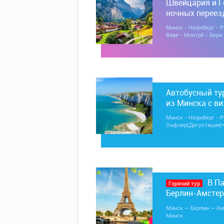
Швейцария и Г
ночных переез
Минск - Нюрнберг - Р
Веве - Монтрё - Берн
Автобусный ту
из Минска с в
Минск - Нюрнберг - Ру
Онфлер(Дегустация)* 
Мишель * - Замки Луа
(шопинг)* - Минск
В П
Горячий тур
Берлин-Амстер
Люксембург - 
Минск — Берлин — А
Минск