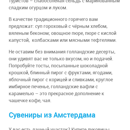
туристов – слабосолёная сельдь с маринованным
сладким огурцом и луком.
В качестве традиционного горячего вам
предложат: суп гороховый с чёрным хлебом,
вяленым беконом; овощное пюре, пюре с кислой
капустой, колбасками или мясными тефтелями.
Не оставим без внимания голландские десерты,
они удивят вас не только вкусом, но и подачей.
Попробуйте тосты, посыпанные шоколадной
крошкой, блинный пирог с фруктами, ягодами,
яблочный пирог с корицей и сливками, круглое
имбирное печенье, голландские вафли с
карамелью – это прекрасное дополнение к
чашечке кофе, чая.
Сувениры из Амстердама
У вас есть дачный участок? Купите луковицы