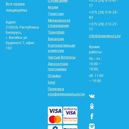
О компании
+375 (29) 515-67-
Все права
77
Акции
защищены.
+375 (29) 519-25-
Туристам
83
Медицинское
Адрес:
+375 (29) 213-27-
страхование
210026, Республика
77
Трансфер
Беларусь,
info@dreamtours.by
г. Витебск ул.
Вакансии
Буденого 7, офис
Корпоративным
Время
102
клиентам
работы:
Частые Вопросы
Пн.- пт.:
Дисконтная
10:00 –
программа
19:00,
Отзывы
сб: 11:00
– 15:00
Блог
Политика
конфиденциальности