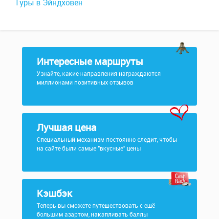
Туры в Эйндховен
Интересные маршруты
Узнайте, какие направления награждаются
миллионами позитивных отзывов
Лучшая цена
Специальный механизм постоянно следит, чтобы
на сайте были самые "вкусные" цены
Кэшбэк
Теперь вы сможете путешествовать с ещё
большим азартом, накапливать баллы