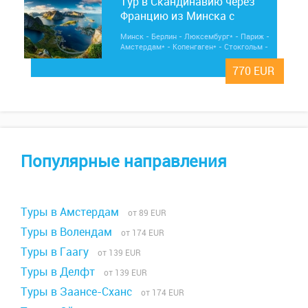
Тур в Скандинавию через
Францию из Минска с
визовой поддержкой
Минск - Берлин - Люксембург* - Париж -
Амстердам* - Копенгаген* - Стокгольм -
Турку - Хельсинки* - Таллин - Минск
770 EUR
Популярные направления
Туры в Амстердам
от 89 EUR
Туры в Волендам
от 174 EUR
Туры в Гаагу
от 139 EUR
Туры в Делфт
от 139 EUR
Туры в Заансе-Сханс
от 174 EUR