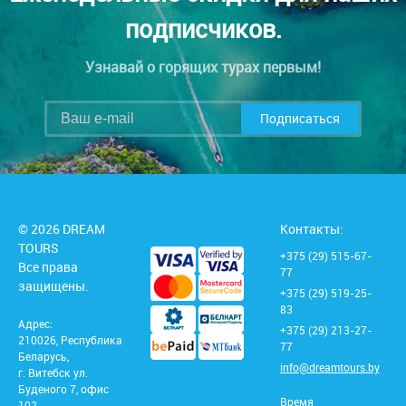
подписчиков.
Узнавай о горящих турах первым!
Подписаться
© 2026 DREAM
Контакты:
TOURS
+375 (29) 515-67-
Все права
77
защищены.
+375 (29) 519-25-
83
Адрес:
+375 (29) 213-27-
210026, Республика
77
Беларусь,
info@dreamtours.by
г. Витебск ул.
Буденого 7, офис
Время
102