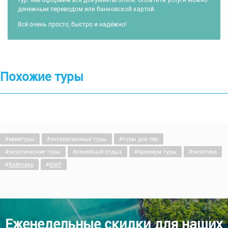
денежным переводом или банковской картой.
Всё очень просто, быстро и надёжно!
Похожие туры
авиатуры
экскурсионные туры
туры для пар
экзотические туры
семейный отдых
премиум туры
экзотика
Кейптаун
ЮАР
Еженедельные скидки для наших