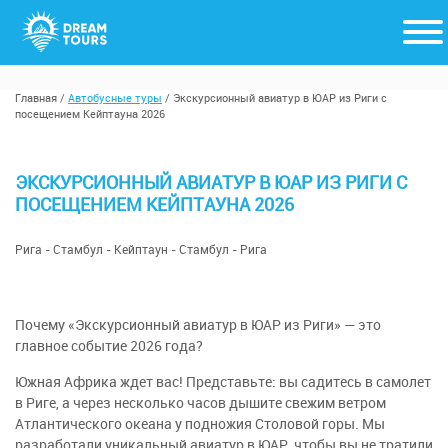
Главная
/
Автобусные туры
/
Экскурсионный авиатур в ЮАР из Риги с
посещением Кейптауна 2026
ЭКСКУРСИОННЫЙ АВИАТУР В ЮАР ИЗ РИГИ С
ПОСЕЩЕНИЕМ КЕЙПТАУНА 2026
Рига - Стамбул - Кейптаун - Стамбул - Рига
Почему «Экскурсионный авиатур в ЮАР из Риги» — это
главное событие 2026 года?
Южная Африка ждет вас! Представьте: вы садитесь в самолет
в
Риге
, а через несколько часов дышите свежим ветром
Атлантического океана у подножия Столовой горы. Мы
разработали уникальный
авиатур в ЮАР
, чтобы вы не тратили