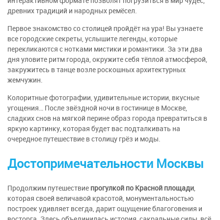
интерактивном формате позволят погрузиться в мир чудес,
древних традиций и народных ремёсел.
Первое знакомство со столицей пройдёт на ура! Вы узнаете
все городские секреты, услышите легенды, которые
перекликаются с нотками мистики и романтики. За эти два
дня уловите ритм города, окружите себя тёплой атмосферой,
закружитесь в танце возле роскошных архитектурных
жемчужин.
Колоритные фотографии, удивительные истории, вкусные
угощения… После звёздной ночи в гостинице в Москве,
сладких снов на мягкой перине образ города превратиться в
яркую картинку, которая будет вас подталкивать на
очередное путешествие в столицу грёз и моды.
Достопримечательности Москвы
Продолжим путешествие
прогулкой по Красной площади
,
которая своей величавой красотой, монументальностью
построек удивляет всегда, дарит ощущение благоговения и
восторга. Здесь объединилась история, сакральные силы, всё