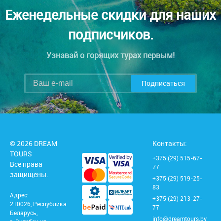
Еженедельные скидки для наших
подписчиков.
Узнавай о горящих турах первым!
Подписаться
© 2026 DREAM
Контакты:
TOURS
+375 (29) 515-67-
Все права
77
защищены.
+375 (29) 519-25-
83
Адрес:
+375 (29) 213-27-
210026, Республика
77
Беларусь,
info@dreamtours.by