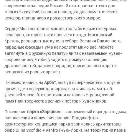
современное наследие России. Это отправная точка для
многих экскурсий, главная площадка для романтических
вечеров, праздников и рождественских ярмарок.
Сердце Москвы хранит множество тайн и архитектурных
шедевров, которые так и просятся в кадр. Московский
Кремль, разноцветные купола собора Василия Блаженного,
парадные фасады ГУМа не пролетят мимо вас. Можете
заглянуть в Оружейную палату или так называемый музей-
сокровищницу, чтобы увидеть огромную коллекцию
драгоценностей, царских нарядов, оригинальных карет и
экипажей из разных времён.
Переместившись на
Арбат
, вы будто перенесётесь в другое
время, где в переулках, двориках затаилась память об
ушедшей эпохе. Это настоящая летопись страны, живой
памятник творчества великих поэтов и художников.
Посещение
парка «Зарядье»
— современный парк для отдыха,
развлечений и получения знаний. Ландшафтно-
архитектурной концепцией парка занимались архитекторы
бюро Diller Scofidio + Renfro (Нью-Йорк). На территории парка