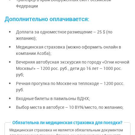
посетителей в атмосферу Крайнего Севера.
Федерации
Посещение
главного храма Вооруженных Сил
В
Подземном музее
проходят выставки
Российской Федерации
— духовный символ
искусства разных эпох и стилей.
Дополнительно оплачивается
:
России, прославляющий величайшую победу
В 2018 году американский журнал Time
жизни над смертью. Строительство
Доплата за одноместное размещение – 25 $ (по
включил «Зарядье» в список 100 лучших мест
завершилось 9 мая 2020 года, в день 75-
желанию);
мира — единственный объект из России.
летней годовщины Великой Победы. Собор
Медицинская страховка (можно оформить онлайн в
расположен в парке «Патриот» в
компании Асоба);
Отправление в «Кремль в Измайлово»
Одинцовском районе Московской области.
Вечерняя автобусная экскурсия по городу «Огни ночной
(ВКЛЮЧЕНО)
. Архитектурный ансамбль
Свободное время в комплексе.
Москвы!» – 1200 рос. руб., дети до 16 лет – 1000 рос.
Измайловского Кремля создан по чертежам и
руб;
гравюрам царской резиденции XVI—XVII
Отправление в Минск. Ночной переезд.
Речная прогулка по Москве на теплоходе – 1200 росс.
веков, находившейся недалеко от этого
руб.
места. Сегодня это культурно-
Входные билеты в павильоны ВДНХ;
развлекательный центр «Кремль в
Измайлово», постройки которого
Выбор места в автобусе – 10 BYN/место, по желанию;
расположены на холме, поэтому
белокаменные стены, расписные башенки,
Обязательна ли медицинская страховка для поездки?
купол деревянного храма, лопасти ветряной
Медицинская страховка не является обязательным документом