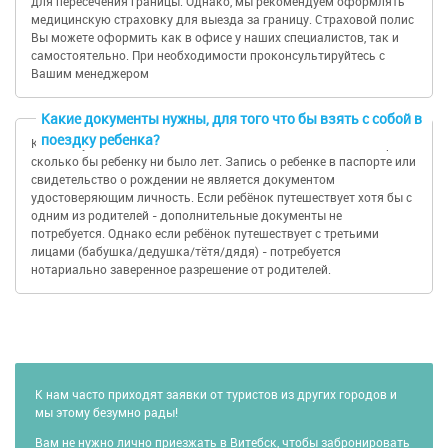
мельницы, сказочные, будто игрушечные
для пересечения границы. Однако, мы рекомендуем оформлять
медицинскую страховку для выезда за границу. Страховой полис
крыши видно издалека. Вход в сам кремль
Вы можете оформить как в офисе у наших специалистов, так и
бесплатный, стоимость входных билетов в
самостоятельно. При необходимости проконсультируйтесь с
музеи или выставки составляет от 200 до 350
Вашим менеджером
рублей.
Какие документы нужны, для того что бы взять с собой в
Заселение в отель. Свободное время в городе
поездку ребенка?
Каждый участник поездки должен иметь собственный паспорт,
либо:
сколько бы ребенку ни было лет. Запись о ребенке в паспорте или
свидетельство о рождении не является документом
Вечерняя автобусная экскурсия по
удостоверяющим личность. Если ребёнок путешествует хотя бы с
одним из родителей - дополнительные документы не
городу
«Огни ночной Москвы!»
(1000 рос. руб.,
потребуется. Однако если ребёнок путешествует с третьими
дети до 16 лет- 800 рос. руб.): Вечером, в
лицами (бабушка/дедушка/тётя/дядя) - потребуется
огнях подсветки, столица особенно
нотариально заверенное разрешение от родителей.
романтична. Вы начнете экскурсию со
старинных памятников архитектуры и в
неспешном ритме доедете до самых
современных небоскребов Москва-сити.
Профессиональный гид обогатит ваши
К нам часто приходят заявки от туристов из других городов и
знания о Москве. Вы узнаете, как Москва
мы этому безумно рады!
стала одним из ярчайших городов мира.
Вам не нужно лично приезжать в Витебск
, чтобы забронировать