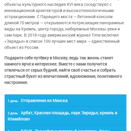
объекты культурного наследия XVI века соседствуют с
инновационной архитектурой и высокотехнологичными
аттракционами. С Парящего моста — бетонной консоли
длиной 70 метров — открываются потрясающие панорамные
виды на Кремль, центр города, набережные Москвы-реки и
сам парк. В 2018 году американский журнал Time включил
«Зарядье» в список 100 лучших мест мира — единственный
объект из России.
Подарите себе путёвку в Москву, ведь так жизнь станет
намного ярче и интереснее. Вместе с нами получится
отвлечься от серых будней, найти своё счастье и собрать
страстный букет из впечатлений, вдохновения, позитивного
настроения.
Отправление из Минска
1 день:
Отправление автобуса из Минска в 22:00 (из городов
Арбат, Красная площадь, парк Зарядье, кремль в
2 день:
Жодино, Борисов, Орша забираем по трассе М1).
Измайлово
Транзит по территории РБ.