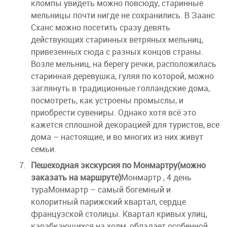
кломпы увидеть можно повсюду, старинные
мельницы почти нигде не сохранились. В Заанс
Сханс можно посетить сразу девять
действующих старинных ветряных мельниц,
привезенных сюда с разных концов страны.
Возле мельниц, на берегу речки, расположилась
старинная деревушка, гуляя по которой, можно
заглянуть в традиционные голландские дома,
посмотреть, как устроены промыслы, и
приобрести сувениры. Однако хотя всё это
кажется сплошной декорацией для туристов, все
дома – настоящие, и во многих из них живут
семьи.
Пешеходная экскурсия по Монмартру
(можно
заказать на маршруте)
Монмартр , 4 день
тураМонмартр – самый богемный и
колоритный парижский квартал, сердце
французской столицы. Квартал кривых улиц,
карабкающихся на холм, обладает особенной