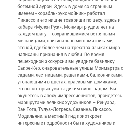
богемной аурой. Здесь в доме со странным
именем «корабль-рукомойник» работал
Пикассо и его нищие товарищи по цеху, здесь и
кабаре «Мулен Руж». Монмартр удивляет на
каждом шагу – сохранившимися ветряными
мельницами, оригинальными памятниками,
стеной, где более чем на трехстах языках мира
написаны признания в любви. Во время
пешеходной экскурсии вы увидите базилику
Сакре-Кер, очаровательные улицы Монмартра с
садами, лестницами, решетками, балкончиками,
утопающими в цветах, красивыми домиками,
стены которых увиты диким виноградом. Вы
окунетесь в эпоху импрессионистов, пройдетесь
маршрутами великих художников – Ренуара,
Ван Гога, Тулуз-Лотрека, Сезанна, Пикассо,
Модильяни, а местный гид приоткроет
интересные подробности быта художников и