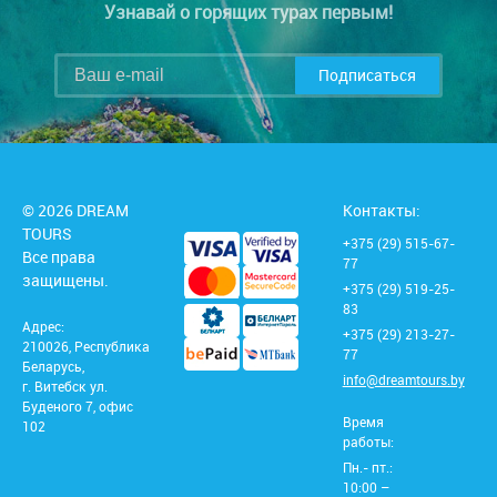
Узнавай о горящих турах первым!
Подписаться
© 2026 DREAM
Контакты:
TOURS
+375 (29) 515-67-
Все права
77
защищены.
+375 (29) 519-25-
83
Адрес:
+375 (29) 213-27-
210026, Республика
77
Беларусь,
info@dreamtours.by
г. Витебск ул.
Буденого 7, офис
Время
102
работы:
Пн.- пт.:
10:00 –