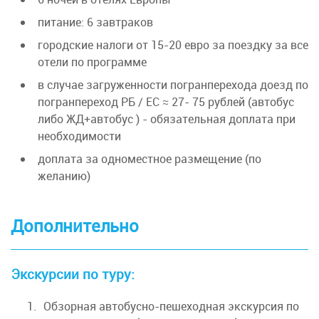
ведьм бурной ночью сравнивал здешний
канкан Марк Твен.
питание: 6 завтраков
городские налоги от 15-20 евро за поездку за все
2. Остров Сите и Латинский квартал (доп.
отели по программе
плата 15 евро, мин. 15 чел).С самым сердцем
современного города – островом Сите –
в случае загруженности погранперехода доезд по
неразрывно связано происхождение Парижа.
погранпереход РБ / ЕС ≈ 27- 75 рублей (автобус
На острове когда-то находилось укрепление
либо ЖД+автобус ) - обязательная доплата при
галльского племени паризиев. Когда их
необходимости
покорили римляне, здесь вырос город
доплата за одноместное размещение (по
Лютеция, на острове появился дворец
желанию)
губернатора, а на Левом Берегу – арена и
форум.
Дополнительно
На острове Сите находится
знаменитый Нотр-Дам-Де-Пари, а Латинский
квартал является любимым местом отдыха
Экскурсии по туру:
парижан. Гуляя по Латинскому кварталу, не
откажите себе в удовольствии угоститься
Обзорная автобусно-пешеходная экскурсия по
луковым супом и блюдом из лягушек.