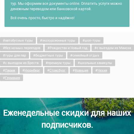
тур. Мы оформим все документы online. Оплатить услуги можно
денежным переводом или банковской картой.
Всё очень просто, быстро и надёжно!
автобусные туры
экскурсионные туры
шоп-туры
без ночных переездов
Рождество и Новый год
c выездом из Минска
туры для пар
бюджетные туры
семейный отдых
c выездом из Бреста
премиум туры
школьные каникулы
Париж
Нюрнберг
Страсбург
Франция
Чехия
Германия
Еженедельные скидки для наших
подписчиков.