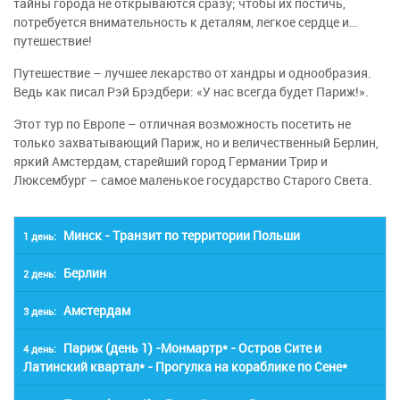
тайны города не открываются сразу; чтобы их постичь,
потребуется внимательность к деталям, легкое сердце и…
путешествие!
Путешествие – лучшее лекарство от хандры и однообразия.
Ведь как писал Рэй Брэдбери: «У нас всегда будет Париж!».
Этот тур по Европе – отличная возможность посетить не
только захватывающий Париж, но и величественный Берлин,
яркий Амстердам, старейший город Германии Трир и
Люксембург – самое маленькое государство Старого Света.
Минск - Транзит по территории Польши
1 день:
Берлин
2 день:
Выезд из Минска ( Выезд из Минска вечером
накануне даты начала тура)
Амстердам
3 день:
Завтрак (ВКЛЮЧЕНО). Выселение из отеля и
Транзит по ЕС. Заселение на ночлег на
переезд в Берлин.
Париж (день 1) -Монмартр* - Остров Сите и
4 день:
Завтрак (ВКЛЮЧЕНО). Выселение из отеля и
границе Польши и Германии.
Латинский квартал* - Прогулка на кораблике по Сене*
Обзорная экскурсия по Берлину (ВКЛЮЧЕНА
переезд в Амстердам.
Ночлег в транзитном отеле
В ПАКЕТ). Мы посетим Потсдамскую