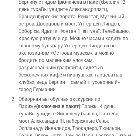
Берлину с гидом
(включена в пакет):
Берлин , 2
день тураВы увидите Александрплатц,
3. Прогулка на кораблике по Сене (доп.плата
Бранденбургские ворота, Рейхстаг, Музейный
15 евро, мин. 15 чел).
остров, Дворцовый мост, Унтер ден Линден,
4. Вечерний Париж (доп. плата 15 евро, мин.
Собор св. Ядвиги, Фонтан "Нептуна", Телебашню,
15 чел).
Красную ратушу и др. Можно часами ходить по
главному бульвару Унтер ден Линден и по
Ночлег в отеле (ВКЛЮЧЕНО).
экспозициям «Острова музеев», а можно
бродить по маленьким улочкам,
разрисованным граффити, сидеть в
бесконечных кафе и пивнушках, танцевать в
клубах, ведь Берлин – самый «тусовочный»
город Германии.
Обзорная автобусная экскурсия по
Парижу
(включена в пакет):
Париж , 4 день
тураВы увидите Эйфелеву башню, Пантеон,
мост Александра III, набережные Сены,
Эспланаду Инвалидов, Трокадеро, Тюильри,
Гранд-Оперу, Нотр-Дам де Пари и остров Сите, и