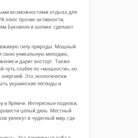
ьными возможностями отдыха для
PA плюс прочие активности,
ям Буковеля и шопинг сделают
ь вживую силу природы. Мощный
ая свою уникальную мелодию,
ение и дарит восторг. Также
 чуть слабее по «мощности», но
энергией. Это экологически
шать украинские легенды и
у в Яремче. Интересные поделки,
провести целый день. Местный
ов увлекут в чудесный мир, где
ьщина». Эта деревянная изба с