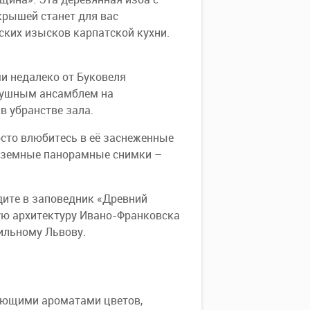
рышей станет для вас
ких изысков карпатской кухни.
и недалеко от Буковеля
здушным ансамблем на
 убранстве зала.
осто влюбитесь в её заснеженные
неземные панорамные снимки –
дите в заповедник «Древний
ую архитектуру Ивано-Франковска
тильному Львову.
хающими ароматами цветов,