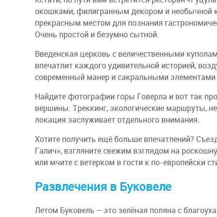
окошками, филигранным декором и необычной к
прекрасным местом для познания гастрономичес
Очень простой и безумно сытной.
Введенская церковь с величественными куполам
впечатлит каждого удивительной историей, во
современный манер и сакральными элементами в
Найдите фотографии горы Говерла и вот так пр
вершины. Треккинг, экологические маршруты, 
локация заслуживает отдельного внимания.
Хотите получить ещё больше впечатлений? Съез
Галич», взгляните свежим взглядом на роскошн
или мчите с ветерком в гости к по-европейски с
Развлечения в Буковеле
Летом Буковель – это зелёная поляна с благоу