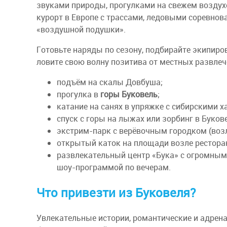
звуками природы, прогулками на свежем возду
курорт в Европе с трассами, ледовыми соревно
«воздушной подушки».
Готовьте наряды по сезону, подбирайте экипиро
ловите свою волну позитива от местных развлеч
подъём на скалы Довбуша;
прогулка в
горы Буковель
;
катание на санях в упряжке с сибирскими х
спуск с горы на лыжах или зорбинг в Буков
экстрим-парк с верёвочным городком (воз
открытый каток на площади возле ресторана
развлекательный центр «Бука» с огромны
шоу-программой по вечерам.
Что привезти из Буковеля?
Увлекательные истории, романтические и адре