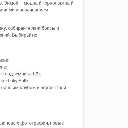
хе. Зимой – модный горнолыжный
ваниями и осваиванием
вку, собирайте ланчбоксы и
ений. Выбирайте:
аски;
еле;
ле подъёмника R2);
 «Luky Bull»;
м ночным клубом и эффектной
налиновые фотографии, новые