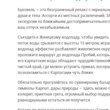
Буковель – это безграничный релакс с нереал
души и тела. Ассорти из местных развлечений: S
экскурсии по ближайшим достопримечательност
ваш отпуск незабываемым.
Съездите к Женецкому водопаду, чтобы увидет
поток воды срывается с высоты 15 метров, игр
водопад эффектно разбавляет живописное окруж
проложите маршрут до водопада Пробий, который
его карпатские воды обладают чудодейственной 
чистый край, где можно устроить привал, послу
познакомиться с Карпатами чуть ближе.
Обязательно прогуляйтесь по сувенирному базар
символы Карпат, дары природы – здесь можно 
колорит, приятная суета, огромный выбор подарк
равнодушными остаться не получится.
Кстати, по пути вам встретится ресторан «Гуцул