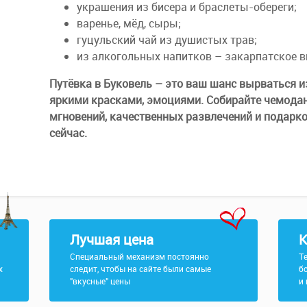
украшения из бисера и браслеты-обереги;
варенье, мёд, сыры;
гуцульский чай из душистых трав;
из алкогольных напитков – закарпатское в
Путёвка в Буковель – это ваш шанс вырваться и
яркими красками, эмоциями. Собирайте чемода
мгновений, качественных развлечений и подарк
сейчас.
Лучшая цена
К
Специальный механизм постоянно
Т
х
следит, чтобы на сайте были самые
б
"вкусные" цены
и