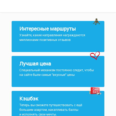
Интересные маршруты
Узнайте, какие направления награждаются
миллионами позитивных отзывов
Лучшая цена
Специальный механизм постоянно следит, чтобы
на сайте были самые "вкусные" цены
Кэшбэк
Теперь вы сможете путешествовать с ещё
большим азартом, накапливать баллы
и исполнять свои мечты.