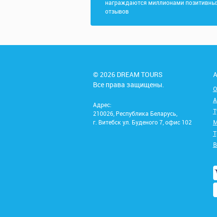
награждаются миллионами позитивны
отзывов
© 2026 DREAM TOURS
А
Все права защищены.
О
А
Адрес:
Т
210026, Республика Беларусь,
г. Витебск ул. Буденого 7, офис 102
М
Т
В