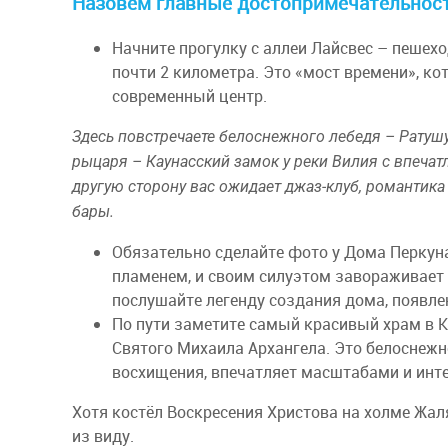
Назовём главные достопримечательност
Начните прогулку с аллеи Лайсвес – пеше
почти 2 километра. Это «мост времени», к
современный центр.
Здесь повстречаете белоснежного лебедя – Ратушу
рыцаря – Каунасский замок у реки Вилия с впеча
другую сторону вас ожидает джаз-клуб, романтика 
бары.
Обязательно сделайте фото у Дома Перкун
пламенем, и своим силуэтом завораживает
послушайте легенду создания дома, появле
По пути заметите самый красивый храм в 
Святого Михаила Архангела. Это белоснежн
восхищения, впечатляет масштабами и инте
Хотя костёл Воскресения Христова на холме Жал
из виду.