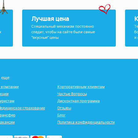
Лучшая цена
К
Специальный механизм постоянно
Т
х
следит, чтобы на сайте были самые
б
"вкусные" цены
и
 еще:
 компании
Корпоративным клиентам
кции
Частые Вопросы
уристам
Дисконтная программа
едицинское страхование
Отзывы
рансфер
Блог
акансии
Политика конфиденциальности