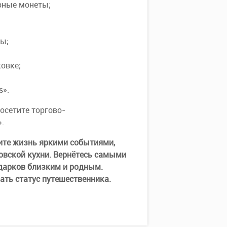
рные монеты;
ры;
ковке;
s».
осетите торгово-
».
ите жизнь яркими событиями,
овской кухни. Вернётесь самыми
дарков близким и родным.
ать статус путешественника.