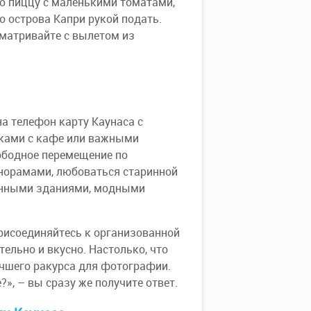
ю пиццу с маленькими томатами,
го острова Капри рукой подать.
сматривайте с вылетом из
на телефон карту Каунаса с
тками с кафе или важными
вободное перемещение по
анорамами, любоваться старинной
менными зданиями, модными
присоединяйтесь к организованной
тельно и вкусно. Настолько, что
учшего ракурса для фотографии.
?», – вы сразу же получите ответ.