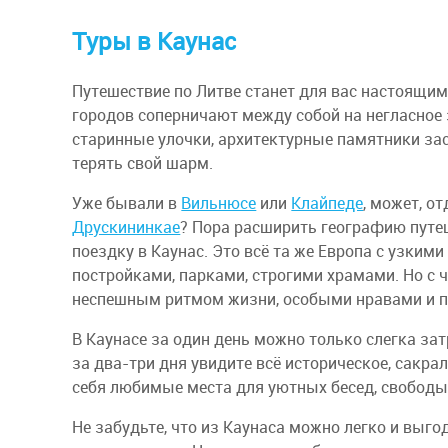
Туры в Каунас
Путешествие по Литве станет для вас настоящим
городов соперничают между собой на негласное 
старинные улочки, архитектурные памятники зас
терять свой шарм.
Уже бывали в
Вильнюсе
или
Клайпеде
, может, о
Друскининкае
? Пора расширить географию путеш
поездку в Каунас. Это всё та же Европа с узким
постройками, парками, строгими храмами. Но с 
неспешным ритмом жизни, особыми нравами и п
В Каунасе за один день можно только слегка зат
за два-три дня увидите всё историческое, сакра
себя любимые места для уютных бесед, свободы
Не забудьте, что из Каунаса можно легко и выго