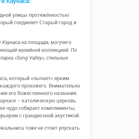
и Каунаса:
ходной улицы протяжённостью
оторый соединяет Старый город и
 Каунаса на площади, могучего
тляющей музейной коллекцией. По
парка «Song Valley», стильные
аса, который «пылает» ярким
 каждого прохожего. Внимательно
ния его божественного названия.
Каунасе – католическую церковь
ое чудо собирает комплименты,
рьером с грандиозной акустикой.
якальниса тоже не стоит упускать