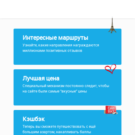
Интересные маршруты
Узнайте, какие направления награждаются
миллионами позитивных отзывов
Лучшая цена
Специальный механизм постоянно следит, чтобы
на сайте были самые "вкусные" цены
Кэшбэк
Теперь вы сможете путешествовать с ещё
большим азартом, накапливать баллы