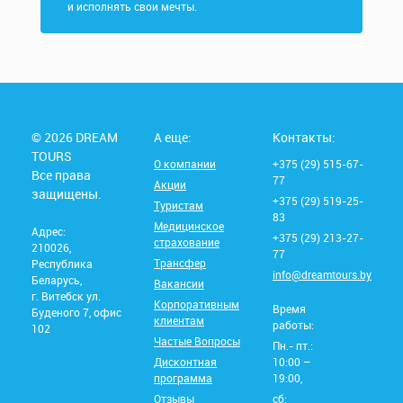
и исполнять свои мечты.
© 2026 DREAM
А еще:
Контакты:
TOURS
О компании
+375 (29) 515-67-
Все права
77
Акции
защищены.
+375 (29) 519-25-
Туристам
83
Медицинское
Адрес:
+375 (29) 213-27-
страхование
210026,
77
Трансфер
Республика
info@dreamtours.by
Беларусь,
Вакансии
г. Витебск ул.
Корпоративным
Время
Буденого 7, офис
клиентам
работы:
102
Частые Вопросы
Пн.- пт.:
Дисконтная
10:00 –
программа
19:00,
Отзывы
сб: