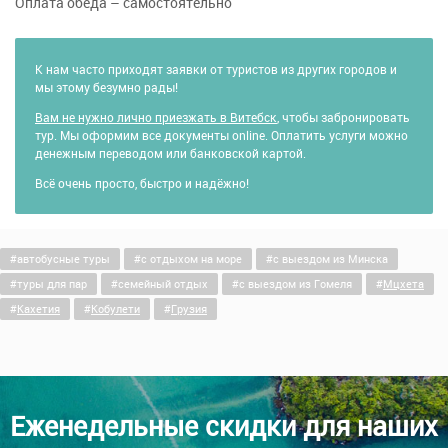
Оплата обеда – самостоятельно
К нам часто приходят заявки от туристов из других городов и
мы этому безумно рады!
Вам не нужно лично приезжать в Витебск
, чтобы забронировать
тур. Мы оформим все документы online. Оплатить услуги можно
денежным переводом или банковской картой.
Всё очень просто, быстро и надёжно!
автобусные туры
c отдыхом на море
c выездом из Минска
туры для пар
семейный отдых
c выездом из Гомеля
Мцхета
Кахетия
Кобулети
Грузия
Еженедельные скидки для наших