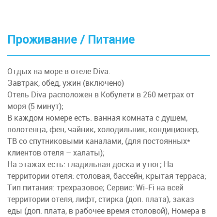
местных аутентичных виноделен. Вернемся в
вкусовым. Вино, чай или кофе — по вашему
Чт
Пт
Сб
Вс
Пн
Вт
Ср
Чт
Пт
Сб
Вс
Пн
Вт
Ср
Чт
Пт
Сб
Тбилиси в вечернее время. Либо свободный
желанию и настроению (стоимость прогулки
17
18
19
20
21
22
23
24
25
26
27
28
29
30
01
02
03
день в г. Тбилиси.
около 30 лари). По окончании экскурсии
Проживание / Питание
можно поужинать в одном из уютных кафе в
Старом городе (самостоятельно). Ночлег в
отеле в Тбилиси. Отдых.
Отдых на море в отеле Diva.
Завтрак, обед, ужин (включено)
Отель Diva расположен в Кобулети в 260 метрах от
моря (5 минут);
В каждом номере есть: ванная комната с душем,
полотенца, фен, чайник, холодильник, кондиционер,
ТВ со спутниковыми каналами, (для постоянных*
клиентов отеля – халаты);
На этажах есть: гладильная доска и утюг; На
территории отеля: столовая, бассейн, крытая терраса;
Тип питания: трехразовое; Сервис: Wi-Fi на всей
территории отеля, лифт, стирка (доп. плата), заказ
еды (доп. плата, в рабочее время столовой); Номера в