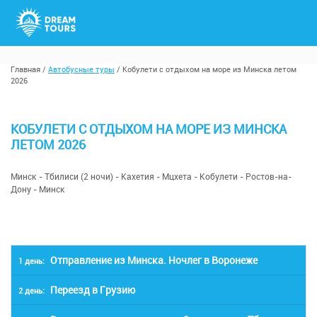
Главная
/
Автобусные туры
/
Кобулети с отдыхом на море из Минска летом
2026
КОБУЛЕТИ С ОТДЫХОМ НА МОРЕ ИЗ МИНСКА
ЛЕТОМ 2026
Минск - Тбилиси (2 ночи) - Кахетия - Мцхета - Кобулети - Ростов-на-
Дону - Минск
Отправление из Минска. Ночлег в Воронеже
1 день:
Переезд в Грузию
2 день:
Отправление из городов по маршруту: Минск:
06:10 сбор, 06:30 отправление А/В