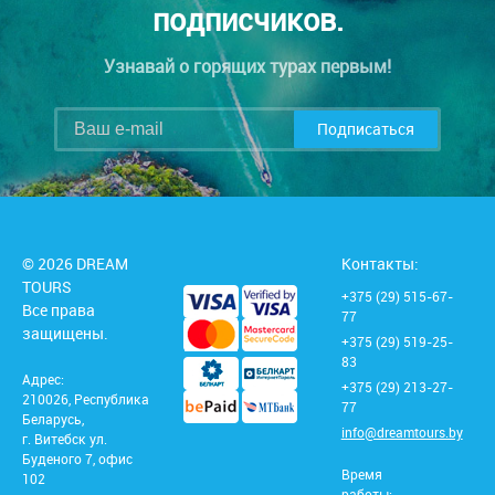
подписчиков.
Узнавай о горящих турах первым!
Подписаться
© 2026 DREAM
Контакты:
TOURS
+375 (29) 515-67-
Все права
77
защищены.
+375 (29) 519-25-
83
Адрес:
+375 (29) 213-27-
210026, Республика
77
Беларусь,
info@dreamtours.by
г. Витебск ул.
Буденого 7, офис
Время
102
работы: