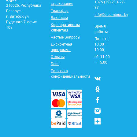
+375 (29) 213-27-
страхование
210026, Республика
77
Трансфер
Беларусь,
info@dreamtours.by
г. Витебск ул.
Вакансии
Буденого 7, офис
Корпоративным
Время
102
клиентам
работы:
Частые Вопросы
Пн.- пт.:
Дисконтная
10:00 –
программа
19:00,
Отзывы
сб: 11:00
– 15:00
Блог
Политика
конфиденциальности