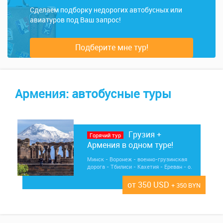
Сделаем подборку недорогих автобусных или
авиатуров под Ваш запрос!
Подберите мне тур!
Армения: автобусные туры
Грузия +
Горячий тур
Армения в одном туре!
Минск - Воронеж - военно-грузинская
дорога - Тбилиси - Кахетия - Ереван - о.
Севан - храм Гарни - монастырь Гегард -
Арарат - монастырь Хор Вирап -
от 350 USD
+ 350 BYN
монастырь Нораванк - Боржоми - Рабат
- Ростов-на-Дону - Минск