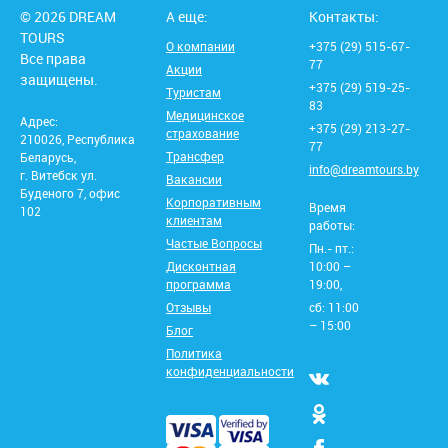
© 2026 DREAM
А еще:
Контакты:
TOURS
О компании
+375 (29) 515-67-
Все права
77
Акции
защищены.
+375 (29) 519-25-
Туристам
83
Медицинское
Адрес:
+375 (29) 213-27-
страхование
210026, Республика
77
Трансфер
Беларусь,
info@dreamtours.by
г. Витебск ул.
Вакансии
Буденого 7, офис
Корпоративным
Время
102
клиентам
работы:
Частые Вопросы
Пн.- пт.:
Дисконтная
10:00 –
программа
19:00,
Отзывы
сб: 11:00
– 15:00
Блог
Политика
конфиденциальности