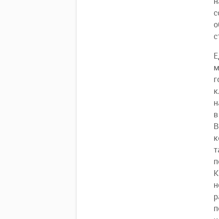
н
с
о
с
Е
м
г
к
н
в
В
к
т
п
К
н
р
п