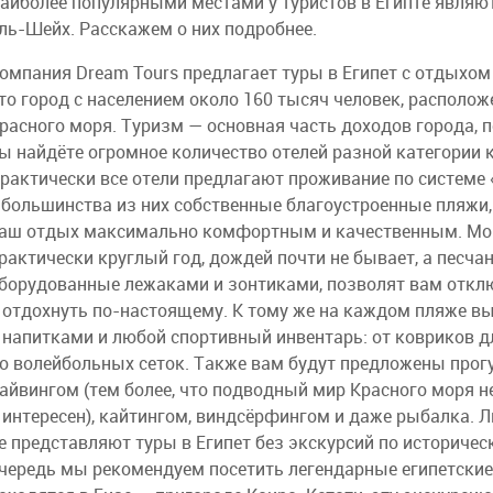
аиболее популярными местами у туристов в Египте являю
ль-Шейх. Расскажем о них подробнее.
омпания Dream Tours предлагает туры в Египет с отдыхом 
то город с населением около 160 тысяч человек, располож
расного моря. Туризм — основная часть доходов города, 
ы найдёте огромное количество отелей разной категории
рактически все отели предлагают проживание по системе 
 большинства из них собственные благоустроенные пляжи,
аш отдых максимально комфортным и качественным. Мор
рактически круглый год, дождей почти не бывает, а песча
борудованные лежаками и зонтиками, позволят вам откл
 отдохнуть по-настоящему. К тому же на каждом пляже вы
 напитками и любой спортивный инвентарь: от ковриков д
о волейбольных сеток. Также вам будут предложены прогу
айвингом (тем более, что подводный мир Красного моря 
 интересен), кайтингом, виндсёрфингом и даже рыбалка. 
е представляют туры в Египет без экскурсий по историче
чередь мы рекомендуем посетить легендарные египетски