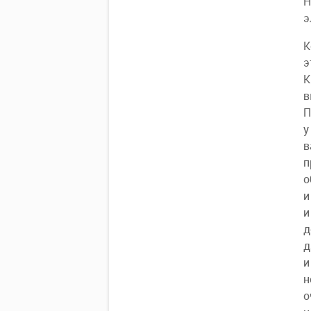
Н
э
К
э
К
в
П
у
в
п
о
и
и
д
д
и
н
о