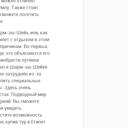
ю можно отлично
Нилу. Также стоит
 сможете посетить
е.
рм-эш-Шейх, или, как
ипет с отдыхом в этом
 причинам. Во-первых,
, что объясняется его
риобрести путёвки
енно в Шарм-эш-Шейхе.
ах затруднён из-за
купить специальные
ы. Здесь очень
астах. Подводный мир
ркий. Вы сможете
ми увидеть
устите возможность
, купив тур в Египет