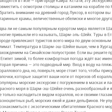
аходятся в Гизе — пригороде Каира. Кстати, эту экскурси
овместить с осмотром столицы и катанием на корабле по 
братить внимание на древний город Луксор, в котором вы
таринные храмы, величественные обелиски и многое друго
два ли не самым популярным курортом мира является Ша
ногие привыкли его называть, Шарм-эль-Шейх. Туры в Ег
ороде привлекают туристов всего мира по двум основным
лимат. Температура в Шарм-эш-Шейхе выше, чем в Хургаде
ахождением на Синайском полуострове. Если вы решите п
 Египет зимой, то более комфортная погода ждёт вас им
торая причина — это подводный мир. Вход в воду на пляж
ораллового дна, но, поверьте, море стоит того, чтобы при
апочки, которые защитят ваши ноги от порезов об коралл
опулярны морские экскурсии с погружением в масках и л
расного моря в Шарм-эш-Шейхе очень разнообразный и я
е только насладиться видом кораллов, но и своими глаза
азноцветных рыб, морских ежей и даже дельфинов. Не уп
ознакомиться с экзотическими обитателями Красного моря