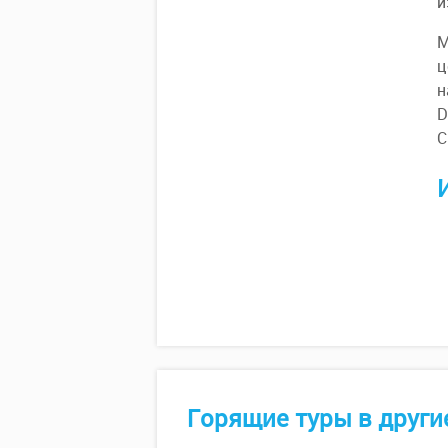
и
М
ц
н
D
С
И
Горящие туры в други