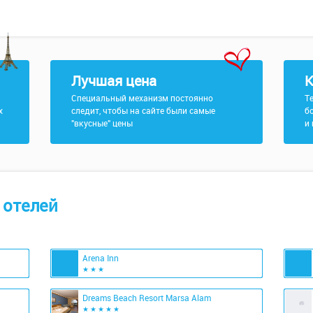
Лучшая цена
К
Специальный механизм постоянно
Т
х
следит, чтобы на сайте были самые
б
"вкусные" цены
и
 отелей
Arena Inn
★ ★ ★
Dreams Beach Resort Marsa Alam
★ ★ ★ ★ ★