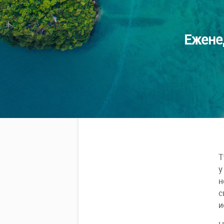
Ежене
Т
у
н
с
и