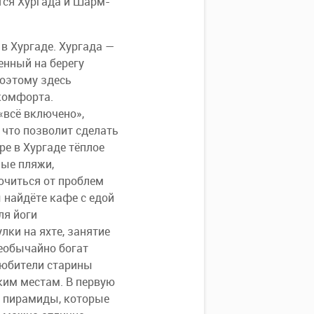
тся Хургада и Шарм-
в Хургаде. Хургада —
енный на берегу
поэтому здесь
 комфорта.
«всё включено»,
 что позволит сделать
е в Хургаде тёплое
ные пляжи,
ючиться от проблем
 найдёте кафе с едой
ля йоги
лки на яхте, занятие
необычайно богат
Любители старины
ским местам. В первую
е пирамиды, которые