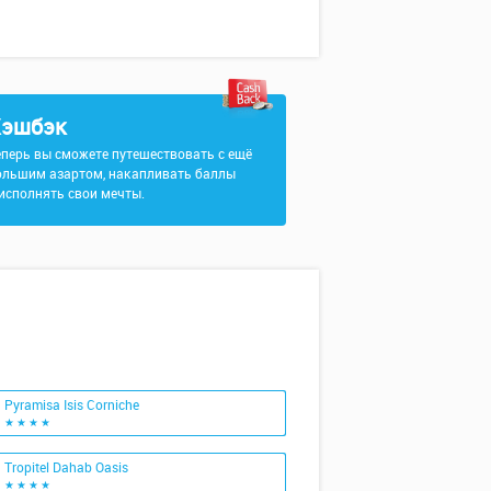
эшбэк
еперь вы сможете путешествовать с ещё
ольшим азартом, накапливать баллы
 исполнять свои мечты.
Pyramisa Isis Corniche
★ ★ ★ ★
Tropitel Dahab Oasis
★ ★ ★ ★