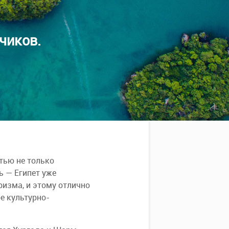
чиков.
тью не только
ть — Египет уже
ризма, и этому отлично
е культурно-